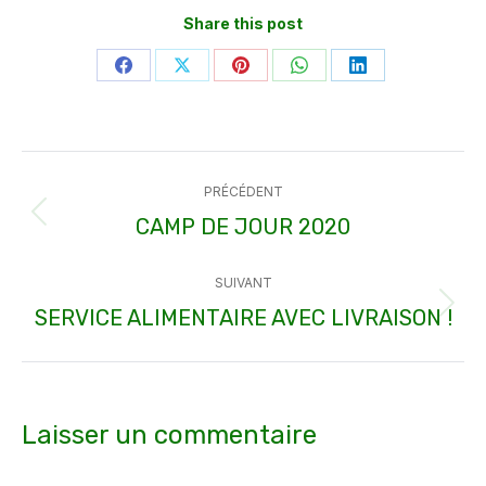
Share this post
Partager
Partager
Partager
Partager
Partager
sur
sur
sur
sur
sur
Facebook
X
Pinterest
WhatsApp
LinkedIn
Navigation
PRÉCÉDENT
article
CAMP DE JOUR 2020
Article
précédent
SUIVANT
:
SERVICE ALIMENTAIRE AVEC LIVRAISON !
Article
suivant
:
Laisser un commentaire