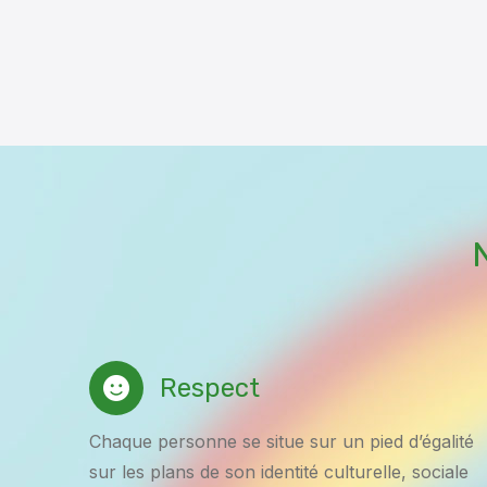
Respect
Chaque personne se situe sur un pied d’égalité
sur les plans de son identité culturelle, sociale