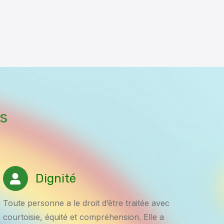
s
Dignité
Toute personne a le droit d’être traitée avec
courtoisie, équité et compréhension. Elle a