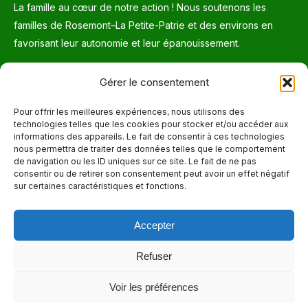
La famille au cœur de notre action ! Nous soutenons les
familles de Rosemont–La Petite-Patrie et des environs en
favorisant leur autonomie et leur épanouissement.
Téléphone
Gérer le consentement
514 272-7507
Pour offrir les meilleures expériences, nous utilisons des
technologies telles que les cookies pour stocker et/ou accéder aux
Courriel
informations des appareils. Le fait de consentir à ces technologies
nous permettra de traiter des données telles que le comportement
info@maisonnettedesparents.org
de navigation ou les ID uniques sur ce site. Le fait de ne pas
consentir ou de retirer son consentement peut avoir un effet négatif
sur certaines caractéristiques et fonctions.
Trouvez nous sur :
La
page
Accepter
Adresse
Facebook
6651, boul. Saint-Laurent, Montréal (Québec) H2S 3C5
s'ouvre
Refuser
dans
Heures d'ouvertures
Voir les préférences
une
Lun. - Ven. 9:00 - 17:00
nouvelle