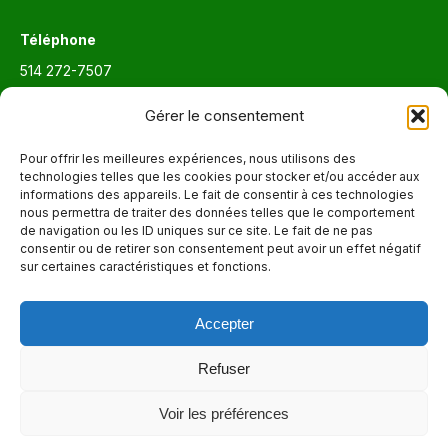
Téléphone
514 272-7507
Courriel
Gérer le consentement
info@maisonnettedesparents.org
Pour offrir les meilleures expériences, nous utilisons des
technologies telles que les cookies pour stocker et/ou accéder aux
informations des appareils. Le fait de consentir à ces technologies
Trouvez nous sur :
La
nous permettra de traiter des données telles que le comportement
de navigation ou les ID uniques sur ce site. Le fait de ne pas
page
consentir ou de retirer son consentement peut avoir un effet négatif
Adresse
Facebook
sur certaines caractéristiques et fonctions.
6651, boul. Saint-Laurent, Montréal (Québec) H2S 3C5
s'ouvre
dans
Accepter
Heures d'ouvertures
une
Lun. - Ven. 9:00 - 17:00
nouvelle
Refuser
fenêtre
Voir les préférences