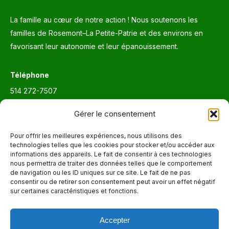
La famille au cœur de notre action ! Nous soutenons les
familles de Rosemont–La Petite-Patrie et des environs en
favorisant leur autonomie et leur épanouissement.
Téléphone
514 272-7507
Courriel
Gérer le consentement
info@maisonnettedesparents.org
Pour offrir les meilleures expériences, nous utilisons des
technologies telles que les cookies pour stocker et/ou accéder aux
informations des appareils. Le fait de consentir à ces technologies
Trouvez nous sur :
La
nous permettra de traiter des données telles que le comportement
de navigation ou les ID uniques sur ce site. Le fait de ne pas
page
consentir ou de retirer son consentement peut avoir un effet négatif
Adresse
Facebook
sur certaines caractéristiques et fonctions.
6651, boul. Saint-Laurent, Montréal (Québec) H2S 3C5
s'ouvre
dans
Accepter
Heures d'ouvertures