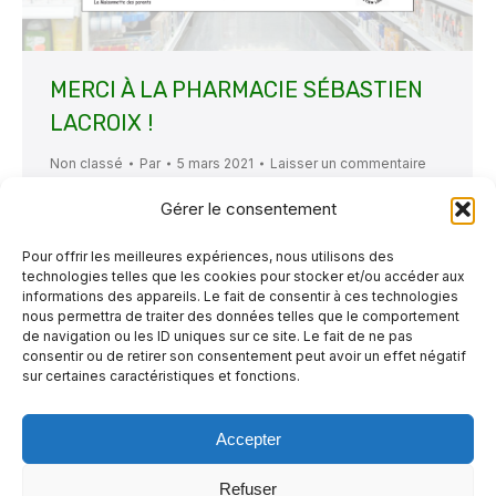
MERCI À LA PHARMACIE SÉBASTIEN
LACROIX !
Non classé
Par
5 mars 2021
Laisser un commentaire
Il nous fait grandement plaisir de vous
Gérer le consentement
annoncer qu’encore une fois la Pharmacie
Pour offrir les meilleures expériences, nous utilisons des
Sébastien Lacroix, située dans notre quartier
technologies telles que les cookies pour stocker et/ou accéder aux
au 161, rue Beaubien Est à Montréal, a
informations des appareils. Le fait de consentir à ces technologies
nous permettra de traiter des données telles que le comportement
effectué une activité de financement pour
de navigation ou les ID uniques sur ce site. Le fait de ne pas
consentir ou de retirer son consentement peut avoir un effet négatif
notre organisme.
Un impressionnant
sur certaines caractéristiques et fonctions.
montant de 1000 $ a été amassé et nous a été
gracieusement remis !
Nous remercions…
Accepter
Refuser