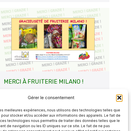
MERCI À FRUITERIE MILANO !
Non classé
Par
4 juin 2021
Laisser un commentaire
Gérer le consentement
Voici un aperçu des dons alimentaires reçus
 les meilleures expériences, nous utilisons des technologies telles que
cette semaine de Fruiterie Milano
Au
 pour stocker et/ou accéder aux informations des appareils. Le fait de
nom de La Maisonnette des parents et nos
 ces technologies nous permettra de traiter des données telles que le
t de navigation ou les ID uniques sur ce site. Le fait de ne pas
familles, GRAZIE !