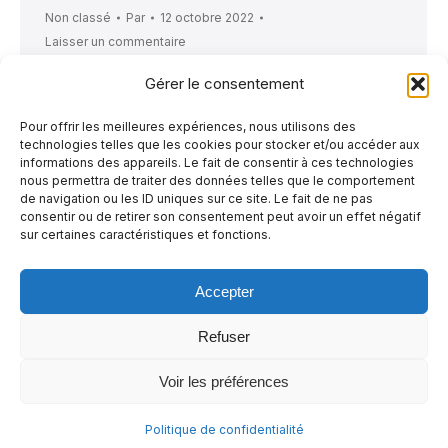
Non classé
Par
12 octobre 2022
Laisser un commentaire
C’est avec beaucoup d’enthousiaste qu’à la
Gérer le consentement
quatrième semaine, nos jeunes du Camp sont
Pour offrir les meilleures expériences, nous utilisons des
allés s’amuser et s’enrichir de connaissances
technologies telles que les cookies pour stocker et/ou accéder aux
au CENTRE DES SCIENCES, au Vieux-Port de
informations des appareils. Le fait de consentir à ces technologies
nous permettra de traiter des données telles que le comportement
Montréal. Tout d’abord, ils ont assisté à un
de navigation ou les ID uniques sur ce site. Le fait de ne pas
très beau film IMAX 3D « L’Ours Esprit », et
consentir ou de retirer son consentement peut avoir un effet négatif
sur certaines caractéristiques et fonctions.
par la suite, les enfants ont expérimenté
toutes sortes de défis…
Accepter
Refuser
Voir les préférences
© 2026 - La Maisonnette des parents |
Politique de confidentialité
Politique de confidentialité