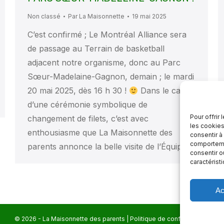
Non classé
Par
La Maisonnette
19 mai 2025
C’est confirmé ; Le Montréal Alliance sera
de passage au Terrain de basketball
adjacent notre organisme, donc au Parc
Sœur-Madelaine-Gagnon, demain ; le mardi
20 mai 2025, dès 16 h 30 !
Dans le cadre
d’une cérémonie symbolique de
Pour offrir
changement de filets, c’est avec
les cookies
enthousiasme que La Maisonnette des
consentir à
comportemen
parents annonce la belle visite de l’Équipe…
consentir o
caractérist
Ac
© 2026 - La Maisonnette des parents |
Politique de confidentialité