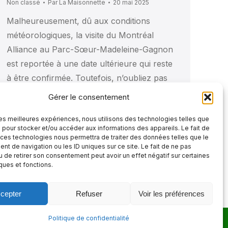
Non classé
Par
La Maisonnette
20 mai 2025
Malheureusement, dû aux conditions
météorologiques, la visite du Montréal
Alliance au Parc-Sœur-Madeleine-Gagnon
est reportée à une date ultérieure qui reste
à être confirmée. Toutefois, n’oubliez pas
l’événement historique du basketball
Gérer le consentement
canadien qui est finalement prévu pour ce
 les meilleures expériences, nous utilisons des technologies telles que
dimanche ; le 25 mai 2025, à 19 h 30, au
 pour stocker et/ou accéder aux informations des appareils. Le fait de
Stade IGA du Parc Jarry !
…
 ces technologies nous permettra de traiter des données telles que le
t de navigation ou les ID uniques sur ce site. Le fait de ne pas
u de retirer son consentement peut avoir un effet négatif sur certaines
iques et fonctions.
cepter
Refuser
Voir les préférences
Politique de confidentialité