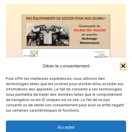
Gérer le consentement
Pour offrir les meilleures expériences, nous utilisons des
MERCI AU VILLAGE DES VALEURS !
technologies telles que les cookies pour stocker et/ou accéder aux
informations des appareils. Le fait de consentir à ces technologies
Non classé
Par
12 juin 2018
Laisser un commentaire
nous permettra de traiter des données telles que le comportement
de navigation ou les ID uniques sur ce site. Le fait de ne pas
La Maisonnette des parents tient à remercier
consentir ou de retirer son consentement peut avoir un effet négatif
sur certaines caractéristiques et fonctions.
le Village des Valeurs du quartier Hochelaga-
Maisonneuve pour leurs dons d’équipement
Accepter
neuf de soccer de marque reconnue