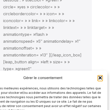
dessous : » titlecolor= »green »
circle= »yes » circlecolor= » »
circlebordercolor= » » icon= » »
iconcolor= » » link= » » linkcolor= » »
linktext= » » linktarget= » »
animationtype= »flash »
animationspeed= »5″ animationdelay= »1″
animationoffset= » »
animationiteration= »13″ ][/leap_icon_box]
[leap_button align= »left » size= » »
type= »green1″
link= »http://www.maisonnettedesparents.org/wp-
Gérer le consentement
content/uploads//2020/09/PROGRAMMATION-
 les meilleures expériences, nous utilisons des technologies telles que
Activités-AUTOMNE-2020-La-MDP_VF-
 pour stocker et/ou accéder aux informations des appareils. Le fait de
CP.pdf » target= » » class= » »
 ces technologies nous permettra de traiter des données telles que le
t de navigation ou les ID uniques sur ce site. Le fait de ne pas
animationtype= » » animationspeed= » »…
u de retirer son consentement peut avoir un effet négatif sur certaines