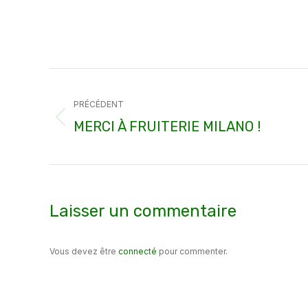
Navigation
article
PRÉCÉDENT
Article
MERCI À FRUITERIE MILANO !
précédent
:
Laisser un commentaire
Vous devez être
connecté
pour commenter.