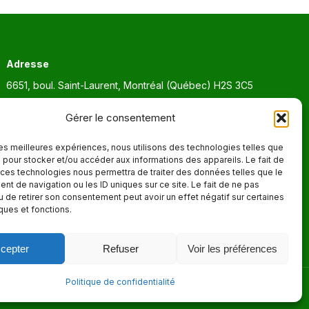
Adresse
6651, boul. Saint-Laurent, Montréal (Québec) H2S 3C5
Heures d'ouvertures
Gérer le consentement
Lun. - Ven. 9:00 - 17:00
 les meilleures expériences, nous utilisons des technologies telles que
 pour stocker et/ou accéder aux informations des appareils. Le fait de
 ces technologies nous permettra de traiter des données telles que le
t de navigation ou les ID uniques sur ce site. Le fait de ne pas
u de retirer son consentement peut avoir un effet négatif sur certaines
iques et fonctions.
cepter
Refuser
Voir les préférences
Politique de confidentialité