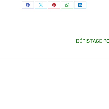
Partager
Partager
Partager
Partager
Partager
sur
sur
sur
sur
sur
Facebook
X
Pinterest
WhatsApp
LinkedIn
DÉPISTAGE P
Article
suivant
: