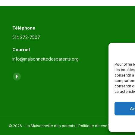
Téléphone
514 272-7507
Courriel
info@maisonnettedesparents.org
Pour offrir
les cookies
consentir à
Trouvez nous sur :
La
comportemen
consentir o
page
caractérist
Facebook
s'ouvre
Ac
dans
une
© 2026 - La Maisonnette des parents |
Politique de confidentialité
nouvelle
fenêtre