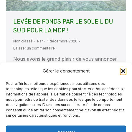
LEVÉE DE FONDS PAR LE SOLEIL DU
SUD POUR LA MDP !
Non classé
Par
1 décembre 2020
Laisser un commentaire
Nous avons le grand plaisir de vous annoncer
qu’une entreprise locale, Le Soleil du Sud,
Gérer le consentement
spécialisée dans les produits alimentaires
exotiques 100 % naturels et de source
Pour offrir les meilleures expériences, nous utilisons des
technologies telles que les cookies pour stocker et/ou accéder aux
écoresponsable, effectue une levée de fonds
informations des appareils. Le fait de consentir à ces technologies
nous permettra de traiter des données telles que le comportement
en notre faveur jusqu’au 21 décembre
de navigation ou les ID uniques sur ce site. Le fait de ne pas
prochain !
Le « Trio festin » est une boîte
consentir ou de retirer son consentement peut avoir un effet négatif
sur certaines caractéristiques et fonctions.
économique (19-21 portions) qui contient des
fruits de…