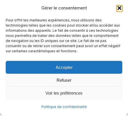
joindre au lancement de la Semaine nationale
Gérer le consentement
de l’action communautaire autonome
(SNACA), qui se tiendra du 18 au 24 octobre
Pour offrir les meilleures expériences, nous utilisons des
technologies telles que les cookies pour stocker et/ou accéder aux
2021, présentée par le Réseau québécois de
informations des appareils. Le fait de consentir à ces technologies
l’action communautaire autonome (RQ-ACA).
nous permettra de traiter des données telles que le comportement
de navigation ou les ID uniques sur ce site. Le fait de ne pas
Pour tous les détails concernant cet
consentir ou de retirer son consentement peut avoir un effet négatif
sur certaines caractéristiques et fonctions.
événement, veuillez consulter le lien suivant :
https://mailchi.mp/bb3c1520670e/info-snaca-
Accepter
octobre2020-5029014?
e=c1c043a106&fbclid=IwAR1yA1C8DZvIMCQu2v5u
Refuser
Joignez-vous à ce…
Voir les préférences
Politique de confidentialité
© 2026 - La Maisonnette des parents |
Politique de confidentialité