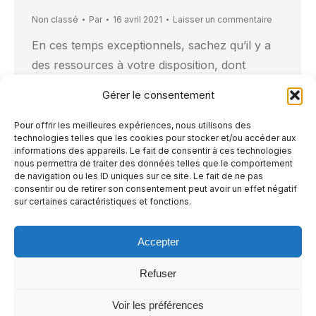
Non classé
Par
16 avril 2021
Laisser un commentaire
En ces temps exceptionnels, sachez qu’il y a
des ressources à votre disposition, dont
plusieurs organismes qui sont là pour vous ;
Gérer le consentement
notamment La Maisonnette des parents !
Vous trouverez ci-dessous deux liens (en vert)
Pour offrir les meilleures expériences, nous utilisons des
technologies telles que les cookies pour stocker et/ou accéder aux
qui vous mèneront à deux documents
informations des appareils. Le fait de consentir à ces technologies
regroupant une trousse d’information
nous permettra de traiter des données telles que le comportement
de navigation ou les ID uniques sur ce site. Le fait de ne pas
importante pour chacun des quartiers
consentir ou de retirer son consentement peut avoir un effet négatif
sur certaines caractéristiques et fonctions.
respectifs suivants : La…
Accepter
Refuser
←
1
…
4
5
6
7
8
…
10
→
Voir les préférences