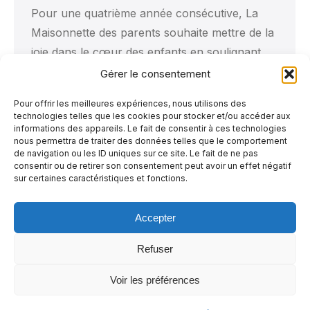
Pour une quatrième année consécutive, La
Maisonnette des parents souhaite mettre de la
joie dans le cœur des enfants en soulignant
l’Halloween !
Mardi prochain, le 31 octobre,
Gérer le consentement
de 15 h 30 jusqu’à l’épuisement de nos
Pour offrir les meilleures expériences, nous utilisons des
friandises, nous serons présents à l’extérieur,
technologies telles que les cookies pour stocker et/ou accéder aux
en face de notre organisme, afin d’offrir aux
informations des appareils. Le fait de consentir à ces technologies
nous permettra de traiter des données telles que le comportement
enfants des petits sacs…
de navigation ou les ID uniques sur ce site. Le fait de ne pas
consentir ou de retirer son consentement peut avoir un effet négatif
sur certaines caractéristiques et fonctions.
Accepter
1
2
3
4
5
→
Refuser
Voir les préférences
© 2026 - La Maisonnette des parents |
Politique de confidentialité