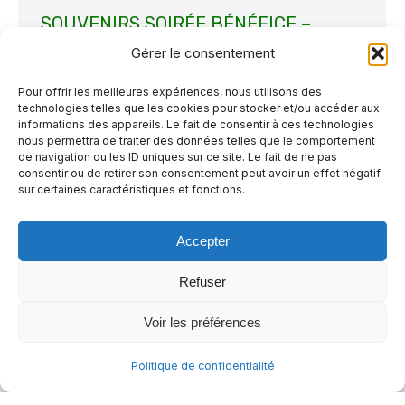
SOUVENIRS SOIRÉE BÉNÉFICE –
Cinéma en famille à La MDP ; Prise 2
Gérer le consentement
Non classé
Par
La Maisonnette
15 juillet 2025
Pour offrir les meilleures expériences, nous utilisons des
technologies telles que les cookies pour stocker et/ou accéder aux
En cette belle période estivale de l’année, où
informations des appareils. Le fait de consentir à ces technologies
parents et enfants profitent davantage d’un
nous permettra de traiter des données telles que le comportement
de navigation ou les ID uniques sur ce site. Le fait de ne pas
temps de qualité ensemble, nous avons le
consentir ou de retirer son consentement peut avoir un effet négatif
sur certaines caractéristiques et fonctions.
plaisir de vous partager des souvenirs de
notre Soirée Cinéma Bénéfice, baptisée «
Accepter
Cinéma en famille à La MDP ; Prise 2 ». Une
belle suite bien réussie !!
L’événement
Refuser
réalisé le 21…
Voir les préférences
Politique de confidentialité