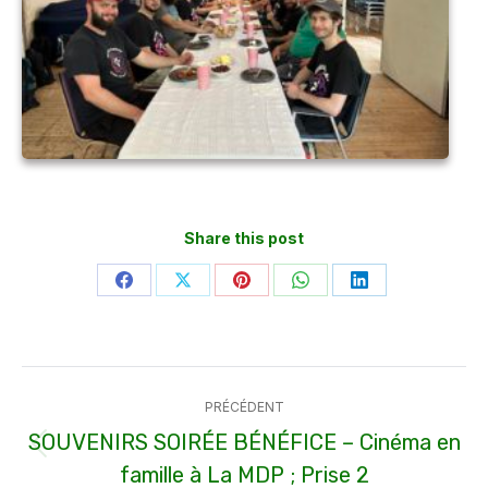
Share this post
Partager
Partager
Partager
Partager
Partager
sur
sur
sur
sur
sur
Facebook
X
Pinterest
WhatsApp
LinkedIn
Navigation
PRÉCÉDENT
article
SOUVENIRS SOIRÉE BÉNÉFICE – Cinéma en
Article
famille à La MDP ; Prise 2
précédent