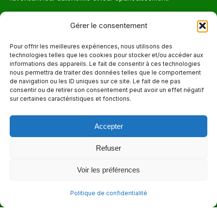
Téléphone
Gérer le consentement
514 272-7507
Pour offrir les meilleures expériences, nous utilisons des
technologies telles que les cookies pour stocker et/ou accéder aux
Courriel
informations des appareils. Le fait de consentir à ces technologies
nous permettra de traiter des données telles que le comportement
info@maisonnettedesparents.org
de navigation ou les ID uniques sur ce site. Le fait de ne pas
consentir ou de retirer son consentement peut avoir un effet négatif
sur certaines caractéristiques et fonctions.
Trouvez nous sur :
La
page
Accepter
Adresse
Facebook
6651, boul. Saint-Laurent, Montréal (Québec) H2S 3C5
s'ouvre
Refuser
dans
Heures d'ouvertures
Voir les préférences
une
Lun. - Ven. 9:00 - 17:00
nouvelle
Politique de confidentialité
fenêtre