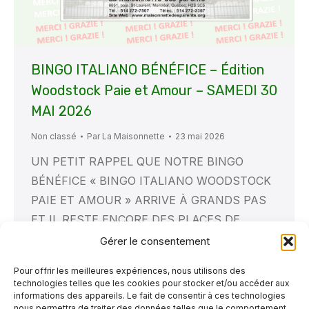
BINGO ITALIANO BÉNÉFICE – Édition
Woodstock Paie et Amour – SAMEDI 30
MAI 2026
Non classé
Par
La Maisonnette
23 mai 2026
UN PETIT RAPPEL QUE NOTRE BINGO
BÉNÉFICE « BINGO ITALIANO WOODSTOCK
PAIE ET AMOUR » ARRIVE À GRANDS PAS
ET IL RESTE ENCORE DES PLACES DE
DISPONIBLES, MAIS IL FAUT RÉSERVER
Gérer le consentement
VITE, CAR C’EST SAMEDI PROCHAIN ; LE 30
Pour offrir les meilleures expériences, nous utilisons des
MAI 2026 !
MERCI À CEUX ET CELLES
technologies telles que les cookies pour stocker et/ou accéder aux
QUI ONT DÉJÀ CONTRIBUÉ !!
TEL
informations des appareils. Le fait de consentir à ces technologies
nous permettra de traiter des données telles que le comportement