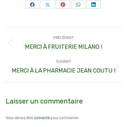
Partager
Partager
Partager
Partager
Partager
sur
sur
sur
sur
sur
Facebook
X
Pinterest
WhatsApp
LinkedIn
Navigation
PRÉCÉDENT
article
MERCI À FRUITERIE MILANO !
Article
précédent
SUIVANT
:
MERCI À LA PHARMACIE JEAN COUTU !
Article
suivant
:
Laisser un commentaire
Vous devez être
connecté
pour commenter.