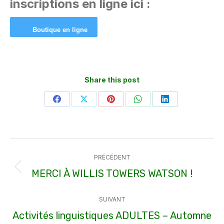
inscriptions en ligne ici :
Boutique en ligne
Share this post
Partager
Partager
Partager
Partager
Partager
sur
sur
sur
sur
sur
Facebook
X
Pinterest
WhatsApp
LinkedIn
Navigation
PRÉCÉDENT
article
MERCI À WILLIS TOWERS WATSON !
Article
précédent
SUIVANT
:
Activités linguistiques ADULTES – Automne
Article