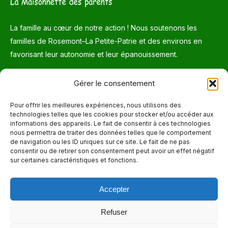
La famille au cœur de notre action ! Nous soutenons les
familles de Rosemont–La Petite-Patrie et des environs en
favorisant leur autonomie et leur épanouissement.
Téléphone
Gérer le consentement
514 272-7507
Pour offrir les meilleures expériences, nous utilisons des
technologies telles que les cookies pour stocker et/ou accéder aux
Courriel
informations des appareils. Le fait de consentir à ces technologies
nous permettra de traiter des données telles que le comportement
info@maisonnettedesparents.org
de navigation ou les ID uniques sur ce site. Le fait de ne pas
consentir ou de retirer son consentement peut avoir un effet négatif
sur certaines caractéristiques et fonctions.
Trouvez nous sur :
La
page
Accepter
Adresse
Facebook
6651, boul. Saint-Laurent, Montréal (Québec) H2S 3C5
s'ouvre
Refuser
dans