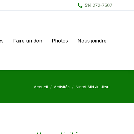
514 272-7507
es
Faire un don
Photos
Nous joindre
Vous êtes ici :
Accueil
Activités
Nintai Aiki Ju-Jitsu