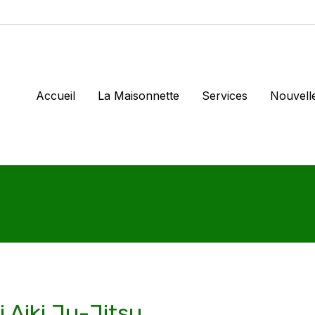
Accueil
La Maisonnette
Services
Nouvell
i Aiki Ju-Jitsu