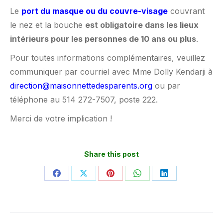
Le
port du masque ou du couvre-visage
couvrant
le nez et la bouche
est obligatoire dans les lieux
intérieurs pour les personnes de 10 ans ou plus
.
Pour toutes informations complémentaires, veuillez
communiquer par courriel avec Mme Dolly Kendarji à
direction@maisonnettedesparents.org
ou par
téléphone au 514 272-7507, poste 222.
Merci de votre implication !
Share this post
Partager
Partager
Partager
Partager
Partager
sur
sur
sur
sur
sur
Facebook
X
Pinterest
WhatsApp
LinkedIn
Navigation