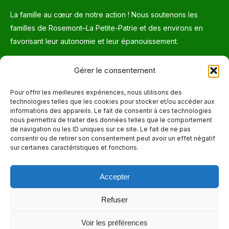
La famille au cœur de notre action ! Nous soutenons les
familles de Rosemont–La Petite-Patrie et des environs en
favorisant leur autonomie et leur épanouissement.
Téléphone
Gérer le consentement
514 272-7507
Pour offrir les meilleures expériences, nous utilisons des
technologies telles que les cookies pour stocker et/ou accéder aux
Courriel
informations des appareils. Le fait de consentir à ces technologies
nous permettra de traiter des données telles que le comportement
info@maisonnettedesparents.org
de navigation ou les ID uniques sur ce site. Le fait de ne pas
consentir ou de retirer son consentement peut avoir un effet négatif
sur certaines caractéristiques et fonctions.
Trouvez nous sur :
La
page
Accepter
Adresse
Facebook
6651, boul. Saint-Laurent, Montréal (Québec) H2S 3C5
s'ouvre
Refuser
dans
Heures d'ouvertures
Voir les préférences
une