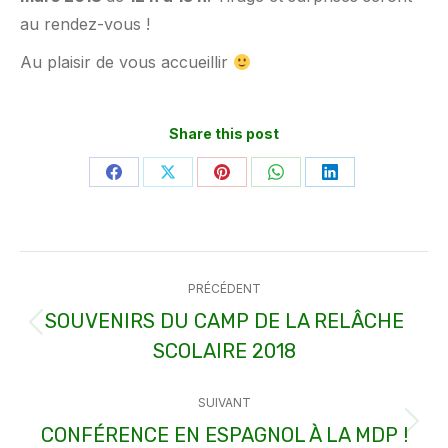
au rendez-vous !
Au plaisir de vous accueillir
Share this post
Partager
Partager
Partager
Partager
Partager
sur
sur
sur
sur
sur
Facebook
X
Pinterest
WhatsApp
LinkedIn
Navigation
PRÉCÉDENT
article
SOUVENIRS DU CAMP DE LA RELÂCHE
Article
SCOLAIRE 2018
précédent
:
SUIVANT
CONFÉRENCE EN ESPAGNOL À LA MDP !
Article