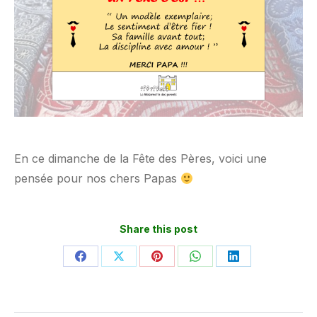
En ce dimanche de la Fête des Pères, voici une
pensée pour nos chers Papas
Share this post
Partager
Partager
Partager
Partager
Partager
sur
sur
sur
sur
sur
Facebook
X
Pinterest
WhatsApp
LinkedIn