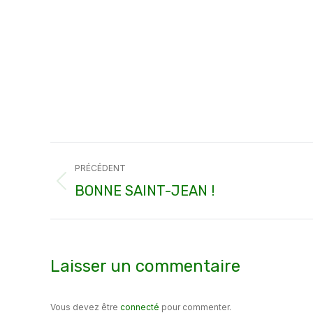
Navigation
PRÉCÉDENT
article
Article
BONNE SAINT-JEAN !
précédent
:
Laisser un commentaire
Vous devez être
connecté
pour commenter.