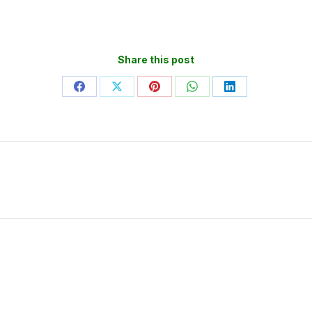
Share this post
Partager
Partager
Partager
Partager
Partager
sur
sur
sur
sur
sur
Facebook
X
Pinterest
WhatsApp
LinkedIn
Article
suivant
: