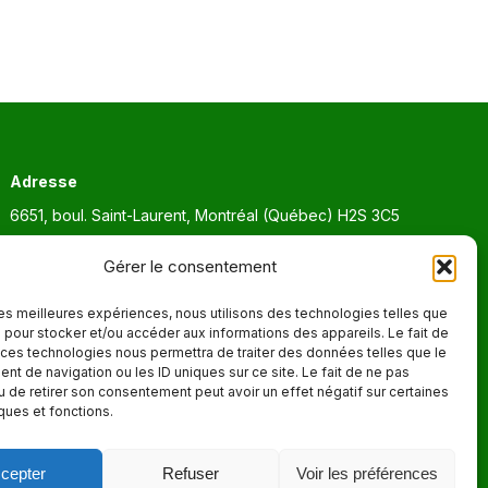
Adresse
6651, boul. Saint-Laurent, Montréal (Québec) H2S 3C5
Heures d'ouvertures
Gérer le consentement
Lun. - Ven. 9:00 - 17:00
 les meilleures expériences, nous utilisons des technologies telles que
 pour stocker et/ou accéder aux informations des appareils. Le fait de
 ces technologies nous permettra de traiter des données telles que le
t de navigation ou les ID uniques sur ce site. Le fait de ne pas
u de retirer son consentement peut avoir un effet négatif sur certaines
iques et fonctions.
cepter
Refuser
Voir les préférences