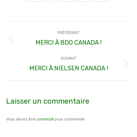
Partager
Partager
Partager
Partager
Partager
sur
sur
sur
sur
sur
Facebook
X
Pinterest
WhatsApp
LinkedIn
Navigation
PRÉCÉDENT
article
MERCI À BDO CANADA !
Article
précédent
SUIVANT
:
MERCI À NIELSEN CANADA !
Article
suivant
:
Laisser un commentaire
Vous devez être
connecté
pour commenter.