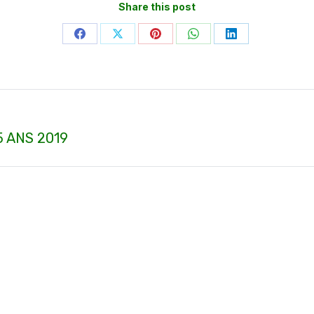
Share this post
Partager
Partager
Partager
Partager
Partager
sur
sur
sur
sur
sur
Facebook
X
Pinterest
WhatsApp
LinkedIn
 ANS 2019
Article
suivant
: