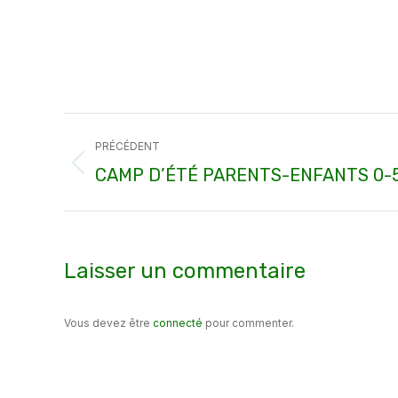
Navigation
PRÉCÉDENT
article
Article
CAMP D’ÉTÉ PARENTS-ENFANTS 0-5
précédent
:
Laisser un commentaire
Vous devez être
connecté
pour commenter.