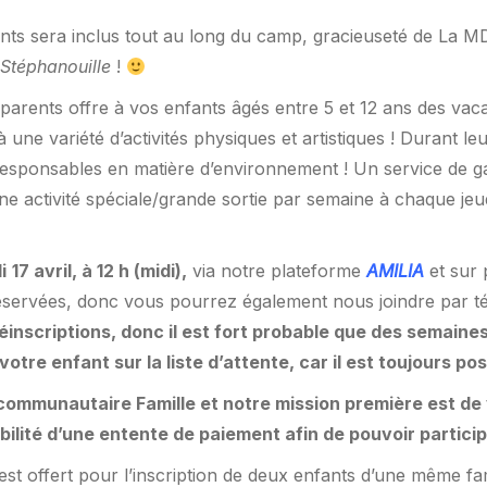
nts sera inclus tout au long du camp, gracieuseté de La MDP
Stéphanouille
!
parents offre à vos enfants âgés entre 5 et 12 ans des vacanc
t à une variété d’activités physiques et artistiques ! Durant
responsables en matière d’environnement ! Un service de ga
ne activité spéciale/grande sortie par semaine à chaque jeudi
i
17 avril, à 12 h (midi),
via notre plateforme
AMILIA
et sur 
de réservées, donc vous pourrez également nous joindre par
préinscriptions, donc il est fort probable que des semaine
otre enfant sur la liste d’attente, car il est toujours pos
mmunautaire Famille et notre mission première est de ve
sibilité d’une entente de paiement afin de pouvoir partici
st offert pour l’inscription de deux enfants d’une même fam