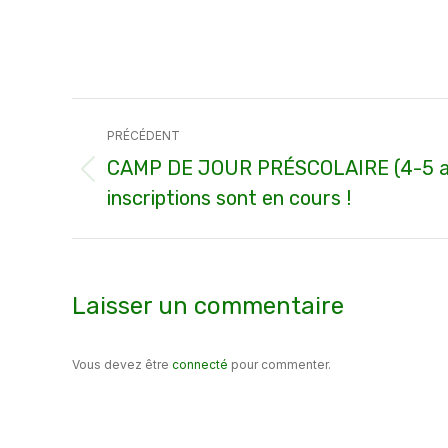
Navigation
PRÉCÉDENT
article
CAMP DE JOUR PRÉSCOLAIRE (4-5 an
Article
inscriptions sont en cours !
précédent
:
Laisser un commentaire
Vous devez être
connecté
pour commenter.