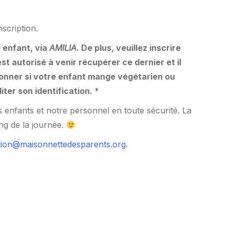
scription.
e enfant, via
AMILIA
. De plus, veuillez inscrire
t autorisé à venir récupérer ce dernier et il
ntionner si votre enfant mange végétarien ou
iter son identification. *
s enfants et notre personnel en toute sécurité. La
ong de la journée.
ion@maisonnettedesparents.org
.