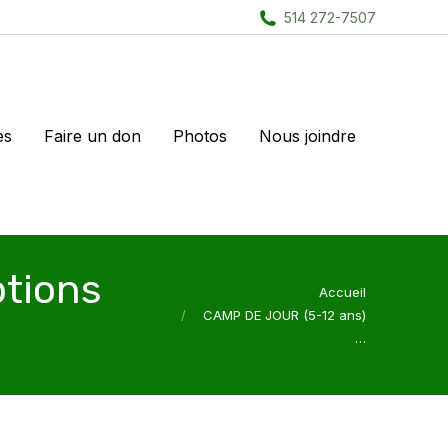
514 272-7507
es
Faire un don
Photos
Nous joindre
ptions
Vous êtes ici :
Accueil
CAMP DE JOUR (5-12 ans)
…