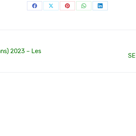
Partager
Partager
Partager
Partager
Partager
sur
sur
sur
sur
sur
Facebook
X
Pinterest
WhatsApp
LinkedIn
s) 2023 – Les
Article
SE
suivant
: