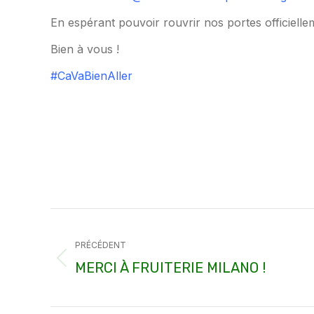
En espérant pouvoir rouvrir nos portes officiell
Bien à vous !
#
CaVaBienAller
Navigation
article
PRÉCÉDENT
Article
MERCI À FRUITERIE MILANO !
précédent
: