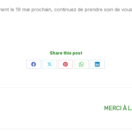
ement le 19 mai prochain, continuez de prendre soin de vo
Share this post
Partager
Partager
Partager
Partager
Partager
sur
sur
sur
sur
sur
Facebook
X
Pinterest
WhatsApp
LinkedIn
MERCI À 
Article
suivant
: