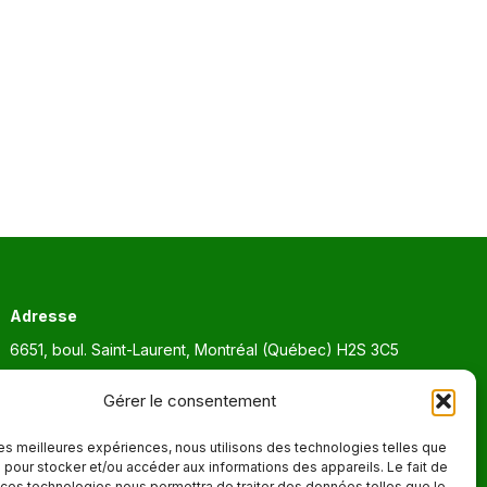
Adresse
6651, boul. Saint-Laurent, Montréal (Québec) H2S 3C5
Heures d'ouvertures
Gérer le consentement
Lun. - Ven. 9:00 - 17:00
 les meilleures expériences, nous utilisons des technologies telles que
 pour stocker et/ou accéder aux informations des appareils. Le fait de
 ces technologies nous permettra de traiter des données telles que le