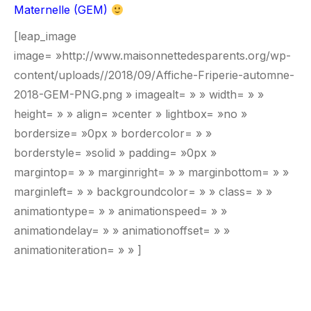
Maternelle (GEM)
[leap_image
image= »http://www.maisonnettedesparents.org/wp-
content/uploads//2018/09/Affiche-Friperie-automne-
2018-GEM-PNG.png » imagealt= » » width= » »
height= » » align= »center » lightbox= »no »
bordersize= »0px » bordercolor= » »
borderstyle= »solid » padding= »0px »
margintop= » » marginright= » » marginbottom= » »
marginleft= » » backgroundcolor= » » class= » »
animationtype= » » animationspeed= » »
animationdelay= » » animationoffset= » »
animationiteration= » » ]