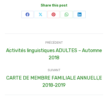
Share this post
Partager
Partager
Partager
Partager
Partager
sur
sur
sur
sur
sur
Facebook
X
Pinterest
WhatsApp
LinkedIn
Navigation
PRÉCÉDENT
article
Activités linguistiques ADULTES – Automne
Article
2018
précédent
:
SUIVANT
CARTE DE MEMBRE FAMILIALE ANNUELLE
Article
2018-2019
suivant
: