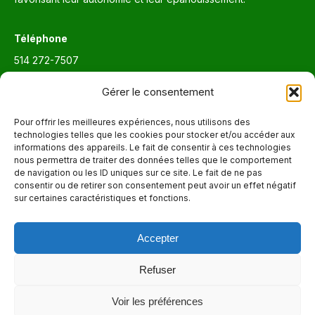
Téléphone
514 272-7507
Courriel
Gérer le consentement
info@maisonnettedesparents.org
Pour offrir les meilleures expériences, nous utilisons des
technologies telles que les cookies pour stocker et/ou accéder aux
informations des appareils. Le fait de consentir à ces technologies
Trouvez nous sur :
La
nous permettra de traiter des données telles que le comportement
de navigation ou les ID uniques sur ce site. Le fait de ne pas
page
consentir ou de retirer son consentement peut avoir un effet négatif
Adresse
Facebook
sur certaines caractéristiques et fonctions.
6651, boul. Saint-Laurent, Montréal (Québec) H2S 3C5
s'ouvre
dans
Accepter
Heures d'ouvertures
une
Lun. - Ven. 9:00 - 17:00
nouvelle
Refuser
fenêtre
Voir les préférences