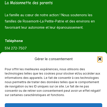
La famille au cœur de notre action ! Nous soutenons les
familles de Rosemont–La Petite-Patrie et des environs en
favorisant leur autonomie et leur épanouissement.
Téléphone
514 272-7507
Courriel
Gérer le consentement
info@maisonnettedesparents.org
Pour offrir les meilleures expériences, nous utilisons des
technologies telles que les cookies pour stocker et/ou accéder aux
informations des appareils. Le fait de consentir à ces technologies
Trouvez nous sur :
La
nous permettra de traiter des données telles que le comportement
de navigation ou les ID uniques sur ce site. Le fait de ne pas
page
consentir ou de retirer son consentement peut avoir un effet négatif
Adresse
Facebook
sur certaines caractéristiques et fonctions.
6651, boul. Saint-Laurent, Montréal (Québec) H2S 3C5
s'ouvre
dans