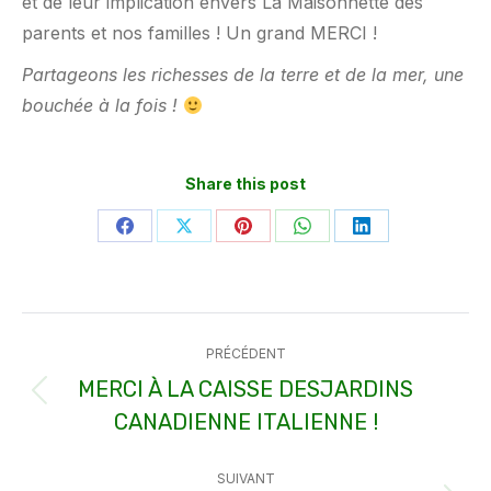
et de leur implication envers La Maisonnette des
parents et nos familles ! Un grand MERCI !
Partageons les richesses de la terre et de la mer, une
bouchée à la fois !
Share this post
Partager
Partager
Partager
Partager
Partager
sur
sur
sur
sur
sur
Facebook
X
Pinterest
WhatsApp
LinkedIn
Navigation
PRÉCÉDENT
article
MERCI À LA CAISSE DESJARDINS
Article
CANADIENNE ITALIENNE !
précédent
:
SUIVANT