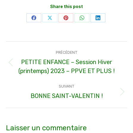
Share this post
Partager
Partager
Partager
Partager
Partager
sur
sur
sur
sur
sur
Facebook
X
Pinterest
WhatsApp
LinkedIn
Navigation
PRÉCÉDENT
article
PETITE ENFANCE – Session Hiver
Article
(printemps) 2023 – PPVE ET PLUS !
précédent
:
SUIVANT
BONNE SAINT-VALENTIN !
Article
suivant
:
Laisser un commentaire