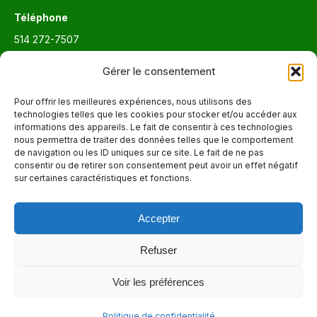
Téléphone
514 272-7507
Courriel
Gérer le consentement
info@maisonnettedesparents.org
Pour offrir les meilleures expériences, nous utilisons des
technologies telles que les cookies pour stocker et/ou accéder aux
informations des appareils. Le fait de consentir à ces technologies
Trouvez nous sur :
La
nous permettra de traiter des données telles que le comportement
de navigation ou les ID uniques sur ce site. Le fait de ne pas
page
consentir ou de retirer son consentement peut avoir un effet négatif
Adresse
Facebook
sur certaines caractéristiques et fonctions.
6651, boul. Saint-Laurent, Montréal (Québec) H2S 3C5
s'ouvre
dans
Accepter
Heures d'ouvertures
une
Lun. - Ven. 9:00 - 17:00
nouvelle
Refuser
fenêtre
Voir les préférences
© 2026 - La Maisonnette des parents |
Politique de confidentialité
Politique de confidentialité