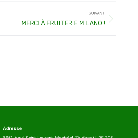
SUIVANT
MERCI À FRUITERIE MILANO !
Adresse
6651, boul. Saint-Laurent, Montréal (Québec) H2S 3C5