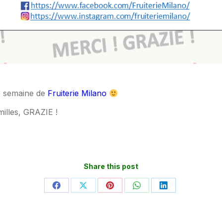
te semaine de
Fruiterie Milano
illes, GRAZIE !
Share this post
Partager
Partager
Partager
Partager
Partager
sur
sur
sur
sur
sur
Facebook
X
Pinterest
WhatsApp
LinkedIn