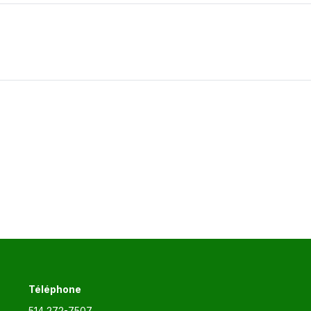
Article
suivant
:
Téléphone
514 272-7507