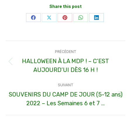
Share this post
Partager
Partager
Partager
Partager
Partager
sur
sur
sur
sur
sur
Facebook
X
Pinterest
WhatsApp
LinkedIn
Navigation
PRÉCÉDENT
article
HALLOWEEN À LA MDP ! – C’EST
Article
AUJOURD’UI DÈS 16 H !
précédent
:
SUIVANT
SOUVENIRS DU CAMP DE JOUR (5-12 ans)
Article
2022 – Les Semaines 6 et 7 …
suivant
: