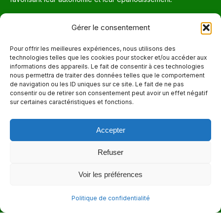
Téléphone
Gérer le consentement
514 272-7507
Pour offrir les meilleures expériences, nous utilisons des
technologies telles que les cookies pour stocker et/ou accéder aux
Courriel
informations des appareils. Le fait de consentir à ces technologies
nous permettra de traiter des données telles que le comportement
info@maisonnettedesparents.org
de navigation ou les ID uniques sur ce site. Le fait de ne pas
consentir ou de retirer son consentement peut avoir un effet négatif
sur certaines caractéristiques et fonctions.
Trouvez nous sur :
La
page
Accepter
Adresse
Facebook
6651, boul. Saint-Laurent, Montréal (Québec) H2S 3C5
s'ouvre
Refuser
dans
Heures d'ouvertures
Voir les préférences
une
Lun. - Ven. 9:00 - 17:00
nouvelle
Politique de confidentialité
fenêtre