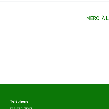
Article
MERCI À 
suivant
:
Téléphone
514 272-7507