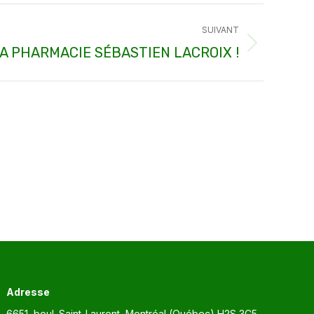
SUIVANT
LA PHARMACIE SÉBASTIEN LACROIX !
Adresse
6651, boul. Saint-Laurent, Montréal (Québec) H2S 3C5