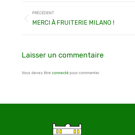
Navigation
PRÉCÉDENT
article
Article
MERCI À FRUITERIE MILANO !
précédent
:
Laisser un commentaire
Vous devez être
connecté
pour commenter.