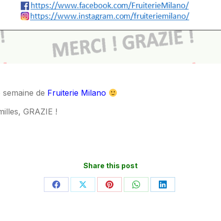
te semaine de
Fruiterie Milano
illes, GRAZIE !
Share this post
Partager
Partager
Partager
Partager
Partager
sur
sur
sur
sur
sur
Facebook
X
Pinterest
WhatsApp
LinkedIn