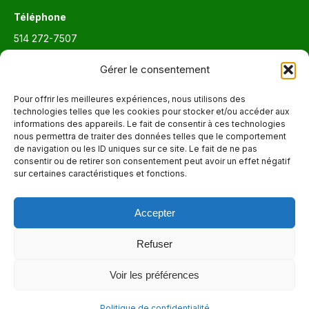
Téléphone
514 272-7507
Courriel
Gérer le consentement
info@maisonnettedesparents.org
Pour offrir les meilleures expériences, nous utilisons des
technologies telles que les cookies pour stocker et/ou accéder aux
informations des appareils. Le fait de consentir à ces technologies
Trouvez nous sur :
La
nous permettra de traiter des données telles que le comportement
de navigation ou les ID uniques sur ce site. Le fait de ne pas
page
consentir ou de retirer son consentement peut avoir un effet négatif
Adresse
Facebook
sur certaines caractéristiques et fonctions.
6651, boul. Saint-Laurent, Montréal (Québec) H2S 3C5
s'ouvre
dans
Accepter
Heures d'ouvertures
une
Lun. - Ven. 9:00 - 17:00
nouvelle
Refuser
fenêtre
Voir les préférences
© 2026 - La Maisonnette des parents |
Politique de confidentialité
Politique de confidentialité