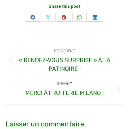
Share this post
Partager
Partager
Partager
Partager
Partager
sur
sur
sur
sur
sur
Facebook
X
Pinterest
WhatsApp
LinkedIn
Navigation
PRÉCÉDENT
article
« RENDEZ-VOUS SURPRISE » À LA
Article
PATINOIRE !
précédent
:
SUIVANT
MERCI À FRUITERIE MILANO !
Article
suivant
:
Laisser un commentaire