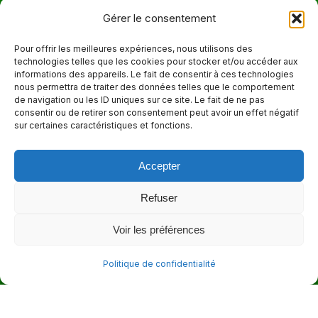
Téléphone
Gérer le consentement
514 272-7507
Pour offrir les meilleures expériences, nous utilisons des
technologies telles que les cookies pour stocker et/ou accéder aux
Courriel
informations des appareils. Le fait de consentir à ces technologies
nous permettra de traiter des données telles que le comportement
info@maisonnettedesparents.org
de navigation ou les ID uniques sur ce site. Le fait de ne pas
consentir ou de retirer son consentement peut avoir un effet négatif
sur certaines caractéristiques et fonctions.
Trouvez nous sur :
La
page
Accepter
Adresse
Facebook
6651, boul. Saint-Laurent, Montréal (Québec) H2S 3C5
s'ouvre
Refuser
dans
Heures d'ouvertures
Voir les préférences
une
Lun. - Ven. 9:00 - 17:00
nouvelle
Politique de confidentialité
fenêtre
© 2026 - La Maisonnette des parents |
Politique de confidentialité