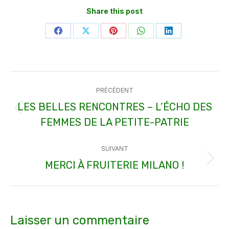
Share this post
Partager
Partager
Partager
Partager
Partager
sur
sur
sur
sur
sur
Facebook
X
Pinterest
WhatsApp
LinkedIn
Navigation
PRÉCÉDENT
article
LES BELLES RENCONTRES – L’ÉCHO DES
Article
FEMMES DE LA PETITE-PATRIE
précédent
:
SUIVANT
MERCI À FRUITERIE MILANO !
Article
suivant
:
Laisser un commentaire