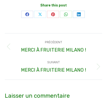
Share this post
Partager
Partager
Partager
Partager
Partager
sur
sur
sur
sur
sur
Facebook
X
Pinterest
WhatsApp
LinkedIn
Navigation
PRÉCÉDENT
article
MERCI À FRUITERIE MILANO !
Article
précédent
SUIVANT
:
MERCI À FRUITERIE MILANO !
Article
suivant
:
Laisser un commentaire