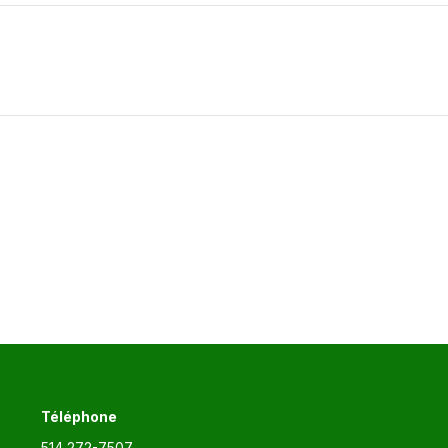
Article
suivant
:
Téléphone
514 272-7507