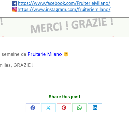
te semaine de
Fruiterie Milano
illes, GRAZIE !
Share this post
Partager
Partager
Partager
Partager
Partager
sur
sur
sur
sur
sur
Facebook
X
Pinterest
WhatsApp
LinkedIn