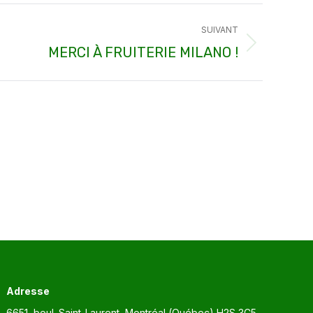
SUIVANT
MERCI À FRUITERIE MILANO !
Adresse
6651, boul. Saint-Laurent, Montréal (Québec) H2S 3C5