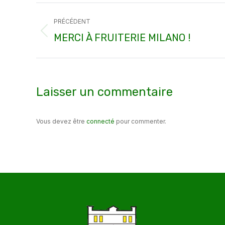
Navigation
PRÉCÉDENT
article
Article
MERCI À FRUITERIE MILANO !
précédent
:
Laisser un commentaire
Vous devez être
connecté
pour commenter.