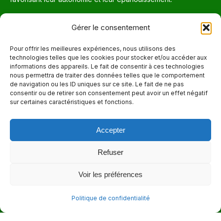
Téléphone
Gérer le consentement
514 272-7507
Pour offrir les meilleures expériences, nous utilisons des
technologies telles que les cookies pour stocker et/ou accéder aux
Courriel
informations des appareils. Le fait de consentir à ces technologies
nous permettra de traiter des données telles que le comportement
info@maisonnettedesparents.org
de navigation ou les ID uniques sur ce site. Le fait de ne pas
consentir ou de retirer son consentement peut avoir un effet négatif
sur certaines caractéristiques et fonctions.
Trouvez nous sur :
La
page
Accepter
Adresse
Facebook
6651, boul. Saint-Laurent, Montréal (Québec) H2S 3C5
s'ouvre
Refuser
dans
Heures d'ouvertures
Voir les préférences
une
Lun. - Ven. 9:00 - 17:00
nouvelle
Politique de confidentialité
fenêtre