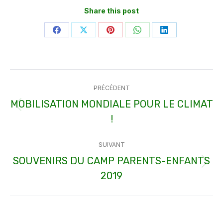
Share this post
Partager
Partager
Partager
Partager
Partager
sur
sur
sur
sur
sur
Facebook
X
Pinterest
WhatsApp
LinkedIn
Navigation
PRÉCÉDENT
article
MOBILISATION MONDIALE POUR LE CLIMAT
Article
!
précédent
:
SUIVANT
SOUVENIRS DU CAMP PARENTS-ENFANTS
Article
2019
suivant
: