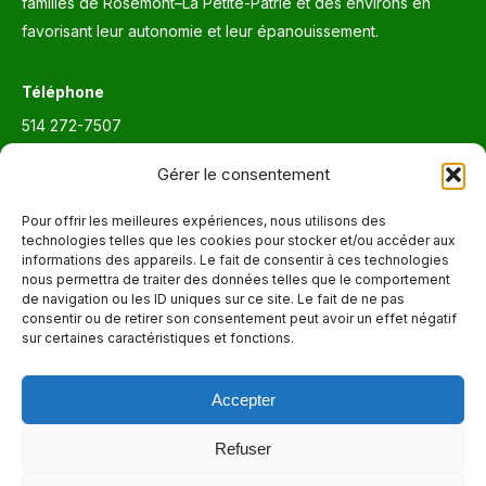
familles de Rosemont–La Petite-Patrie et des environs en
favorisant leur autonomie et leur épanouissement.
Téléphone
514 272-7507
Courriel
Gérer le consentement
info@maisonnettedesparents.org
Pour offrir les meilleures expériences, nous utilisons des
technologies telles que les cookies pour stocker et/ou accéder aux
informations des appareils. Le fait de consentir à ces technologies
Trouvez nous sur :
La
nous permettra de traiter des données telles que le comportement
de navigation ou les ID uniques sur ce site. Le fait de ne pas
page
consentir ou de retirer son consentement peut avoir un effet négatif
Adresse
Facebook
sur certaines caractéristiques et fonctions.
6651, boul. Saint-Laurent, Montréal (Québec) H2S 3C5
s'ouvre
dans
Accepter
Heures d'ouvertures
une
Lun. - Ven. 9:00 - 17:00
nouvelle
Refuser
fenêtre