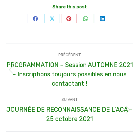
Share this post
Partager
Partager
Partager
Partager
Partager
sur
sur
sur
sur
sur
Facebook
X
Pinterest
WhatsApp
LinkedIn
Navigation
PRÉCÉDENT
article
PROGRAMMATION – Session AUTOMNE 2021
– Inscriptions toujours possibles en nous
Article
précédent
contactant !
:
SUIVANT
JOURNÉE DE RECONNAISSANCE DE L’ACA –
Article
25 octobre 2021
suivant
: