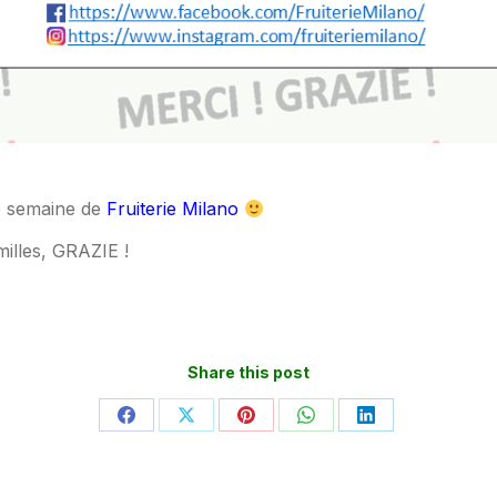
te semaine de
Fruiterie Milano
illes, GRAZIE !
Share this post
Partager
Partager
Partager
Partager
Partager
sur
sur
sur
sur
sur
Facebook
X
Pinterest
WhatsApp
LinkedIn