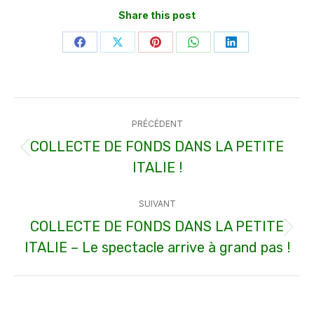
Share this post
Partager
Partager
Partager
Partager
Partager
sur
sur
sur
sur
sur
Facebook
X
Pinterest
WhatsApp
LinkedIn
Navigation
PRÉCÉDENT
article
COLLECTE DE FONDS DANS LA PETITE
Article
ITALIE !
précédent
:
SUIVANT
COLLECTE DE FONDS DANS LA PETITE
Article
ITALIE – Le spectacle arrive à grand pas !
suivant
: