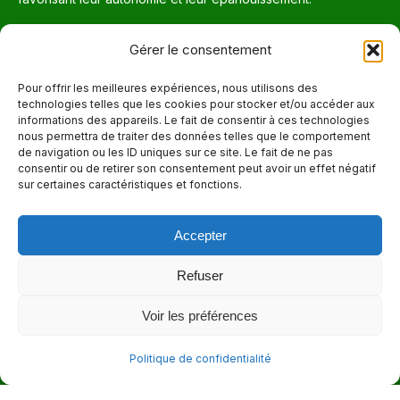
Téléphone
Gérer le consentement
514 272-7507
Pour offrir les meilleures expériences, nous utilisons des
technologies telles que les cookies pour stocker et/ou accéder aux
Courriel
informations des appareils. Le fait de consentir à ces technologies
nous permettra de traiter des données telles que le comportement
info@maisonnettedesparents.org
de navigation ou les ID uniques sur ce site. Le fait de ne pas
consentir ou de retirer son consentement peut avoir un effet négatif
sur certaines caractéristiques et fonctions.
Trouvez nous sur :
La
page
Accepter
Adresse
Facebook
6651, boul. Saint-Laurent, Montréal (Québec) H2S 3C5
s'ouvre
Refuser
dans
Heures d'ouvertures
Voir les préférences
une
Lun. - Ven. 9:00 - 17:00
nouvelle
Politique de confidentialité
fenêtre