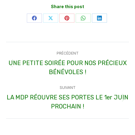
Share this post
Partager
Partager
Partager
Partager
Partager
sur
sur
sur
sur
sur
Facebook
X
Pinterest
WhatsApp
LinkedIn
Navigation
PRÉCÉDENT
article
UNE PETITE SOIRÉE POUR NOS PRÉCIEUX
Article
BÉNÉVOLES !
précédent
:
SUIVANT
LA MDP RÉOUVRE SES PORTES LE 1er JUIN
Article
PROCHAIN !
suivant
: