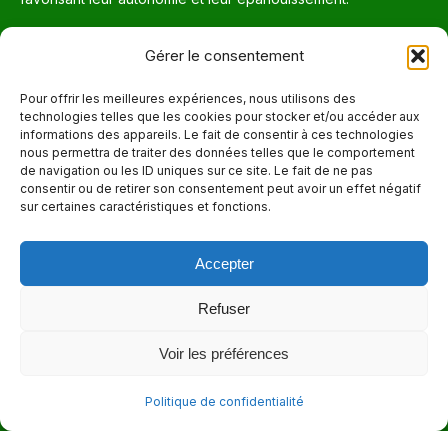
Téléphone
Gérer le consentement
514 272-7507
Pour offrir les meilleures expériences, nous utilisons des
technologies telles que les cookies pour stocker et/ou accéder aux
Courriel
informations des appareils. Le fait de consentir à ces technologies
nous permettra de traiter des données telles que le comportement
info@maisonnettedesparents.org
de navigation ou les ID uniques sur ce site. Le fait de ne pas
consentir ou de retirer son consentement peut avoir un effet négatif
sur certaines caractéristiques et fonctions.
Trouvez nous sur :
La
page
Accepter
Adresse
Facebook
6651, boul. Saint-Laurent, Montréal (Québec) H2S 3C5
s'ouvre
Refuser
dans
Heures d'ouvertures
Voir les préférences
une
Lun. - Ven. 9:00 - 17:00
nouvelle
Politique de confidentialité
fenêtre