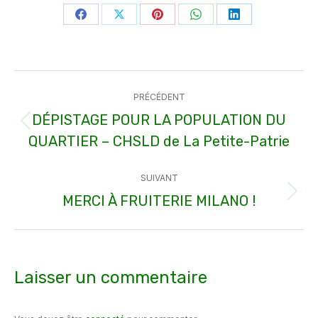
Partager
Partager
Partager
Partager
Partager
sur
sur
sur
sur
sur
Facebook
X
Pinterest
WhatsApp
LinkedIn
Navigation
PRÉCÉDENT
article
DÉPISTAGE POUR LA POPULATION DU
Article
QUARTIER – CHSLD de La Petite-Patrie
précédent
:
SUIVANT
MERCI À FRUITERIE MILANO !
Article
suivant
:
Laisser un commentaire