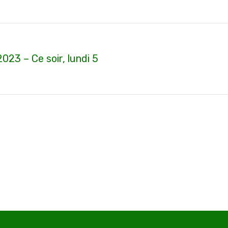
sur
sur
sur
sur
sur
Facebook
X
Pinterest
WhatsApp
LinkedIn
 – Ce soir, lundi 5
Article
suivant
: