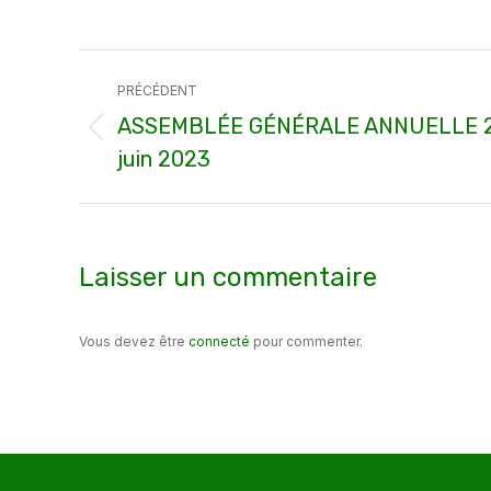
Navigation
PRÉCÉDENT
article
ASSEMBLÉE GÉNÉRALE ANNUELLE 2023
Article
juin 2023
précédent
:
Laisser un commentaire
Vous devez être
connecté
pour commenter.