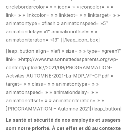
circlebordercolor= » » icon= » » iconcolor= » »
link= » » linkcolor= » » linktext= » » linktarget= » »
animationtype= »flash » animationspeed= »5″
animationdelay= »1″ animationoffset= » »
animationiteration= »13″ ][/leap_icon_box]
[leap_button align= »left » size= » » type= »green1″
link= »http://www.maisonnettedesparents.org/wp-
content/uploads//2021/09/PROGRAMMATION-
Activités-AUTOMNE-2021-La-MDP_VF-CP.pdf »
target= » » class= » » animationtype= » »
animationspeed= » » animationdelay= » »
animationoffset= » » animationiteration= » »
]PROGRAMMATION – Automne 2021[/leap_button]
La santé et sécurité de nos employés et usagers
sont notre priorité. À cet effet et dû au contexte