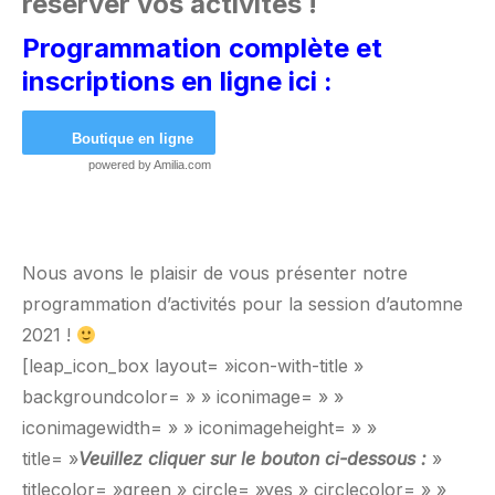
réserver vos activités !
Programmation complète et
inscriptions en ligne ici :
Boutique en ligne
powered by
Amilia.com
Nous avons le plaisir de vous présenter notre
programmation d’activités pour la session d’automne
2021 !
[leap_icon_box layout= »icon-with-title »
backgroundcolor= » » iconimage= » »
iconimagewidth= » » iconimageheight= » »
title= »
Veuillez cliquer sur le bouton ci-dessous :
»
titlecolor= »green » circle= »yes » circlecolor= » »