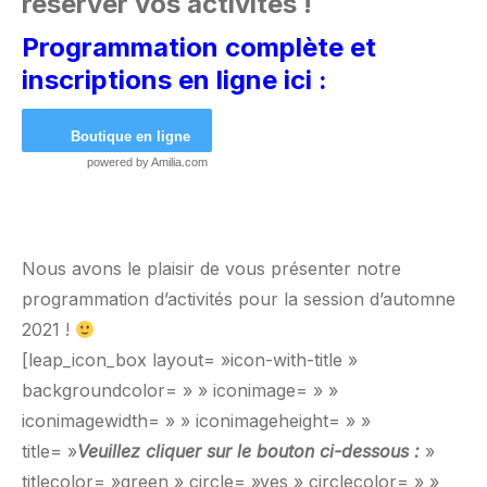
réserver vos activités !
Programmation complète et
inscriptions en ligne ici :
Boutique en ligne
powered by
Amilia.com
Nous avons le plaisir de vous présenter notre
programmation d’activités pour la session d’automne
2021 !
[leap_icon_box layout= »icon-with-title »
backgroundcolor= » » iconimage= » »
iconimagewidth= » » iconimageheight= » »
title= »
Veuillez cliquer sur le bouton ci-dessous :
»
titlecolor= »green » circle= »yes » circlecolor= » »