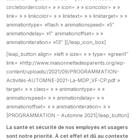
circlebordercolor= » » icon= » » iconcolor= » »
link= » » linkcolor= » » linktext= » » linktarget= » »
animationtype= »flash » animationspeed= »5″
animationdelay= »1″ animationoffset= » »
animationiteration= »13″ ][/leap_icon_box]
[leap_button align= »left » size= » » type= »green1″
link= »http://www.maisonnettedesparents.org/wp-
content/uploads//2021/09/PROGRAMMATION-
Activités-AUTOMNE-2021-La-MDP_VF-CP.pdf »
target= » » class= » » animationtype= » »
animationspeed= » » animationdelay= » »
animationoffset= » » animationiteration= » »
]PROGRAMMATION – Automne 2021[/leap_button]
La santé et sécurité de nos employés et usagers
sont notre priorité. À cet effet et dû au contexte