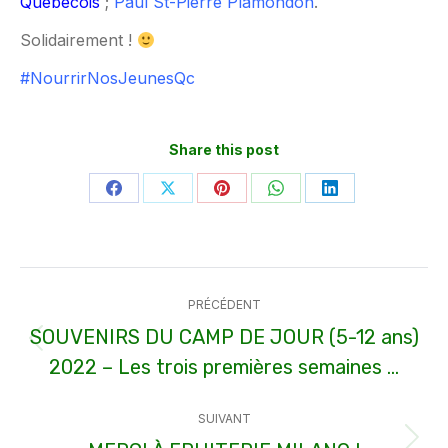
Québécois
;
Paul St-Pierre Plamondon
.
Solidairement !
#NourrirNosJeunesQc
Share this post
Partager
Partager
Partager
Partager
Partager
sur
sur
sur
sur
sur
Facebook
X
Pinterest
WhatsApp
LinkedIn
Navigation
PRÉCÉDENT
article
SOUVENIRS DU CAMP DE JOUR (5-12 ans)
Article
2022 – Les trois premières semaines …
précédent
:
SUIVANT