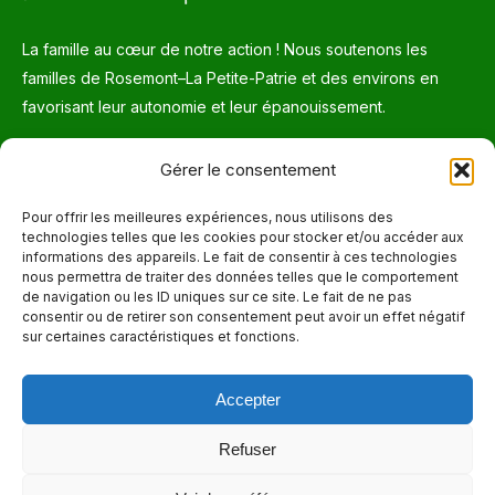
La famille au cœur de notre action ! Nous soutenons les
familles de Rosemont–La Petite-Patrie et des environs en
favorisant leur autonomie et leur épanouissement.
Téléphone
Gérer le consentement
514 272-7507
Pour offrir les meilleures expériences, nous utilisons des
technologies telles que les cookies pour stocker et/ou accéder aux
Courriel
informations des appareils. Le fait de consentir à ces technologies
nous permettra de traiter des données telles que le comportement
info@maisonnettedesparents.org
de navigation ou les ID uniques sur ce site. Le fait de ne pas
consentir ou de retirer son consentement peut avoir un effet négatif
sur certaines caractéristiques et fonctions.
Trouvez nous sur :
La
page
Accepter
Adresse
Facebook
6651, boul. Saint-Laurent, Montréal (Québec) H2S 3C5
s'ouvre
Refuser
dans
Heures d'ouvertures